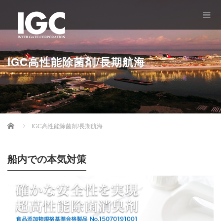
IGC高性能除菌剤/長期航海
Home
IGC高性能除菌剤/長期航海
船内での本気対策