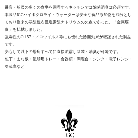
乗客・船員の多くの食事を調理するキッチンでは除菌消臭は必須です。
本製品IGCハイポクロライトウォーターは安全な食品添加物を成分とし
ており従来の弱酸性次亜塩素酸ナトリウムの欠点であった、「金属腐
食」を払拭しました。
強毒性のO-157・ノロウイルス等にも優れた除菌効果が確認された製品
です。
安心して以下の場所すべてに直接噴霧し除菌・消臭が可能です。
包丁・まな板・配膳用トレー・食器類・調理台・シンク・電子レンジ・
冷蔵庫など